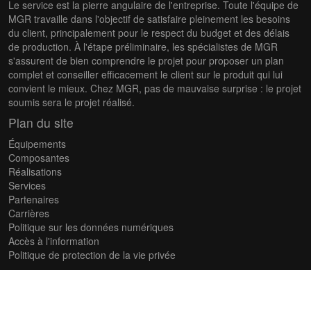
Le service est la pierre angulaire de l'entreprise. Toute l'équipe de
MGR travaille dans l'objectif de satisfaire pleinement les besoins
du client, principalement pour le respect du budget et des délais
de production. À l'étape préliminaire, les spécialistes de MGR
s'assurent de bien comprendre le projet pour proposer un plan
complet et conseiller efficacement le client sur le produit qui lui
convient le mieux. Chez MGR, pas de mauvaise surprise : le projet
soumis sera le projet réalisé.
Plan du site
Équipements
Composantes
Réalisations
Services
Partenaires
Carrières
Politique sur les données numériques
Accès à l'information
Politique de protection de la vie privée