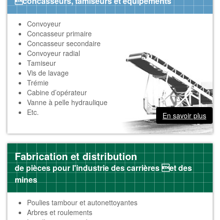
concasseurs, tamiseurs et équipements
Convoyeur
Concasseur primaire
Concasseur secondaire
Convoyeur radial
Tamiseur
Vis de lavage
Trémie
Cabine d’opérateur
Vanne à pelle hydraulique
Etc.
En savoir plus
Fabrication et distribution
de pièces pour l'industrie des carrières et des
mines
Poulies tambour et autonettoyantes
Arbres et roulements