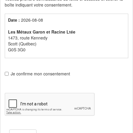
boîte indiquant votre consentement.
Date :
2026-08-08
Les Métaux Garon et Racine Ltée
1473, route Kennedy
Scott (Québec)
G0S 3G0
Nom du candidat :
Je confirme mon consentement
CONTEXTE
Les Métaux Garon et Racine Ltée
souhaite utiliser vos
renseignements personnels afin de constituer le dossier de
candidat à l’emploi qui vous est propre. Ces données seront
utilisées afin que l’entreprise exerce ses obligations à votre
égard dans le cadre du dépôt de votre candidature.
Pour ce faire,
Les Métaux Garon et Racine Ltée
doit obtenir
votre consentement afin de recueillir des renseignements