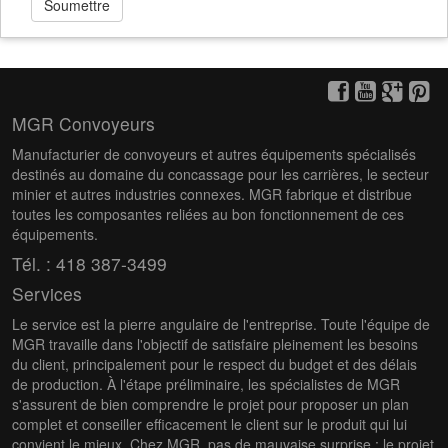
Soumettre
personnels qui vous concernent.
RENSEIGNEMENTS PERSONNELS CONCERNÉS
Afin d’administrer votre candidature,
Les Métaux
Garon et Racine Ltée
a besoin de recueillir différents
MGR Convoyeurs
renseignements personnels permettant de vous
Manufacturier de convoyeurs et autres équipements spécialisés
identifier.
destinés au domaine du concassage pour les carrières, le secteur
minier et autres industries connexes. MGR fabrique et distribue
En soumettant votre candidature ou en envoyant votre
toutes les composantes reliées au bon fonctionnement de ces
CV, papier ou électronique, vous donnez votre
équipements.
consentement à cette collecte. Assurez-vous de lire
toutes les informations sur le formulaire.
Tél. : 418 387-3499
Services
FINALITÉS VISÉES
Le service est la pierre angulaire de l'entreprise. Toute l'équipe de
MGR travaille dans l'objectif de satisfaire pleinement les besoins
Les renseignements personnels sont nécessaires afin
du client, principalement pour le respect du budget et des délais
que
Les Métaux Garon et Racine Ltée
puisse exercer
de production. À l'étape préliminaire, les spécialistes de MGR
ses obligations à votre égard dans le cadre du dépôt
s'assurent de bien comprendre le projet pour proposer un plan
d’une candidature et d’un processus d’embauche.
complet et conseiller efficacement le client sur le produit qui lui
convient le mieux. Chez MGR, pas de mauvaise surprise : le projet